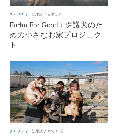
チャリティ
・
記事読了まで 3 分
Furbo For Good：保護犬のた
めの小さなお家プロジェク
ト
チャリティ
・
記事読了まで 15 分