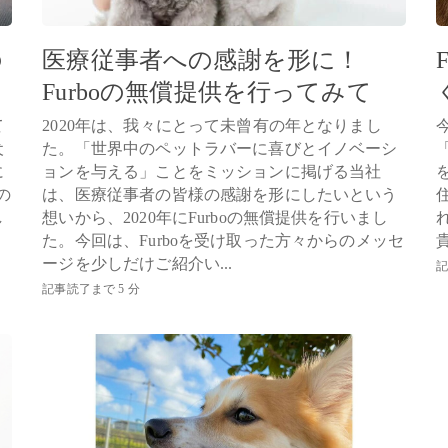
の
医療従事者への感謝を形に！
Furboの無償提供を行ってみて
て
2020年は、我々にとって未曾有の年となりまし
犬
た。「世界中のペットラバーに喜びとイノベーシ
に
ョンを与える」ことをミッションに掲げる当社
の
は、医療従事者の皆様の感謝を形にしたいという
し
想いから、2020年にFurboの無償提供を行いまし
た。今回は、Furboを受け取った方々からのメッセ
ージを少しだけご紹介い...
記
記事読了まで 5 分