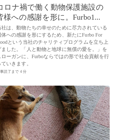
コロナ禍で働く動物保護施設の
皆様への感謝を形に。Furbo1...
当社は、動物たちの幸せのために尽力されている
団体への感謝を形にするため、新たにFurbo For
Goodという当社のチャリティプログラムを立ち上
げました。「人と動物と地球に無償の愛を。」を
スローガンに、Furboならではの形で社会貢献を行
っていきます。
事読了まで 4 分