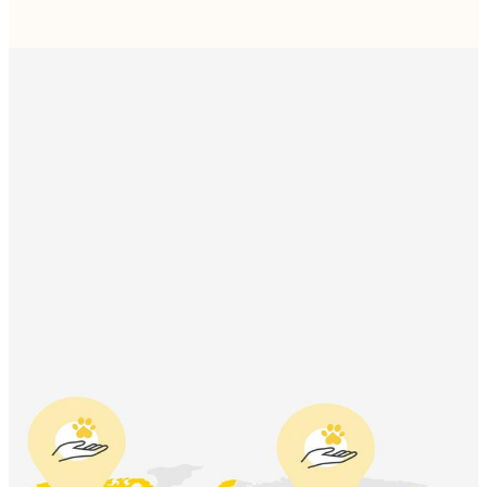
みなさ
まのお
かげで
匹の保護動物の命が守れま
した。