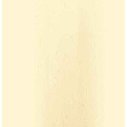
Solo telecamera
Vedi, parla, gioca e lancia i croccantini
Rilevamento automatico dell'animale