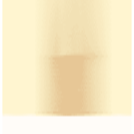
Avviso Abbaio o Avviso Miagolio
14 giorni di prova gratuita di Furbo Nanny
con abbonamento
Vedi, parla, gioca e lancia i croccantini
Rilevamento automatico dell'animale
Avviso Abbaio o Avviso Miagolio
Modello AI potenziato
Riproduzione automatica in diretta
Cronologia video
Chat Nanny
Aggiornamenti istantanei
Riepilogo e rapporto giornalieri
Avvisi sull'attività dell'animale
Avvisi su comportamenti anomali
Avvisi di emergenza dell'animale
Avvisi Emergenza Domestica
Calma il Mio Animale