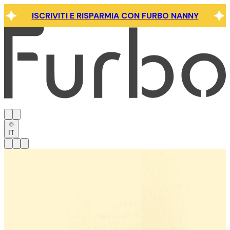
ISCRIVITI E RISPARMIA CON FURBO NANNY
IT
Ottieni il massimo dalle tue
telecamere per animali domestici
Furbo con Furbo Nanny