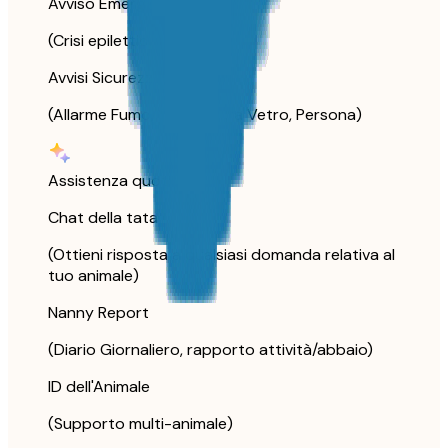
Avviso Emergenza Animale
(Crisi epilettica)
Avvisi Sicurezza Casa
(Allarme Fumo/CO, Rottura Vetro, Persona)
Assistenza quotidiana
Chat della tata
(Ottieni risposta a qualsiasi domanda relativa al
tuo animale)
Nanny Report
(Diario Giornaliero, rapporto attività/abbaio)
ID dell'Animale
(Supporto multi-animale)