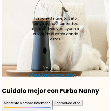
Más
información
Furbo evita que tu gato
tenga comportamientos
destructivos y te ayuda a
cuidar de él estés donde
estés.
Más información
Cuídalo mejor con Furbo Nanny
Mantente siempre informado
Reproduce clips