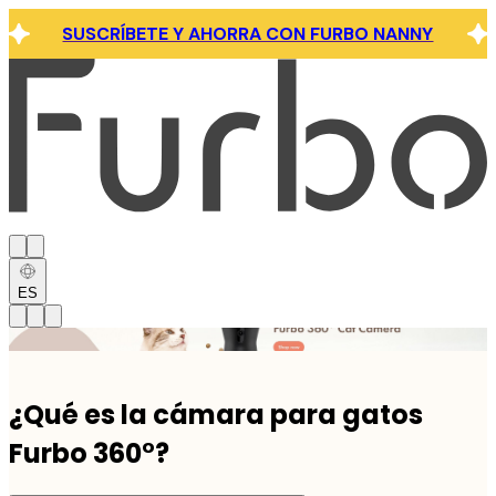
SUSCRÍBETE Y AHORRA CON FURBO NANNY
ES
Click link to view content
¿Qué es la cámara para gatos
Furbo 360°?