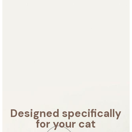
Designed
specifically
for your
cat
Furbo evita que tu gato
tenga
comportamientos
destructivos y te
ayuda a cuidar de él
estés donde estés.
Designed specifically
for your cat