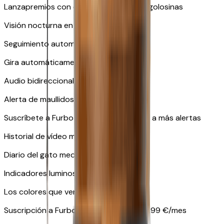
Lanzapremios con capacidad para 100 golosinas
Visión nocturna en color
Seguimiento automático
Gira automáticamente y sigue a tu gato
Audio bidireccional en tiempo real
Alerta de maullidos
Suscríbete a Furbo Nanny para acceder a más alertas
Historial de vídeo mediante suscripción
Diario del gato mediante suscripción
Indicadores luminosos en amarillo y azul
Los colores que ven las mascotas
Suscripción a Furbo Nanny a partir de 6,99 €/mes