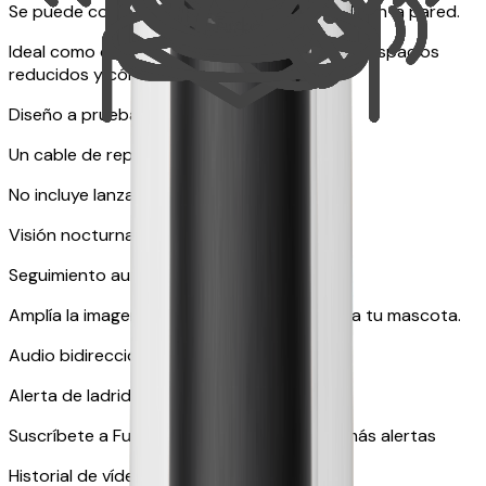
Se puede colocar sobre una mesa o colgada en la pared.
Ideal como cámara adicional, adecuada para espacios
reducidos y cómoda para viajar.
Diseño a prueba de mascotas
Un cable de repuesto gratuito.
No incluye lanzapremios
Visión nocturna en color
Seguimiento automático
Amplía la imagen y sigue automáticamente a tu mascota.
Audio bidireccional en tiempo real
Alerta de ladridos o maullidos
Suscríbete a Furbo Nanny para acceder a más alertas
Historial de vídeo mediante suscripción