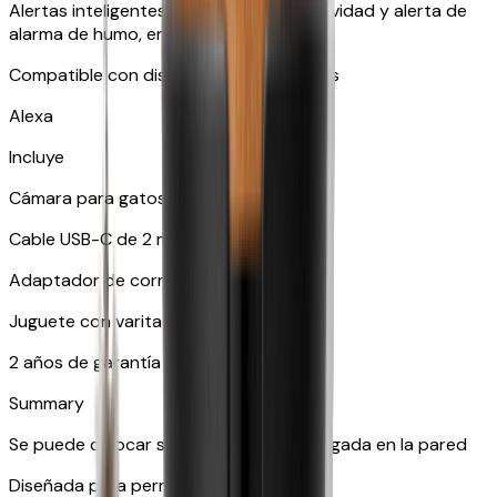
Alertas inteligentes como alerta de actividad y alerta de
alarma de humo, entre muchas otras.
Compatible con dispositivos inteligentes
Alexa
Incluye
Cámara para gatos Furbo 360°
Cable USB-C de 2 m
Adaptador de corriente Furbo
Juguete con varita de plumas
2 años de garantía
Summary
Se puede colocar sobre una mesa o colgada en la pared
Diseñada para perros y gatos