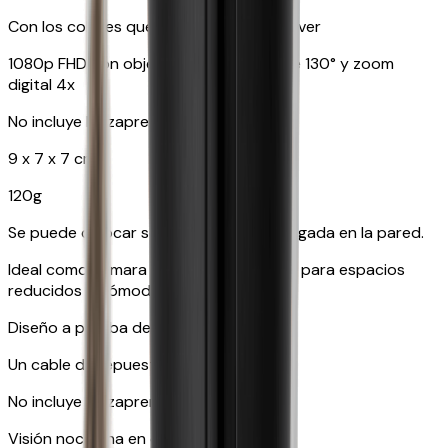
Con los colores que tu mascota puede ver
1080p FHD con objetivo gran angular de 130° y zoom
digital 4x
No incluye lanzapremios
9 x 7 x 7 cm
120g
Se puede colocar sobre una mesa o colgada en la pared.
Ideal como cámara adicional, adecuada para espacios
reducidos y cómoda para viajar.
Diseño a prueba de mascotas
Un cable de repuesto gratuito.
No incluye lanzapremios
Visión nocturna en color