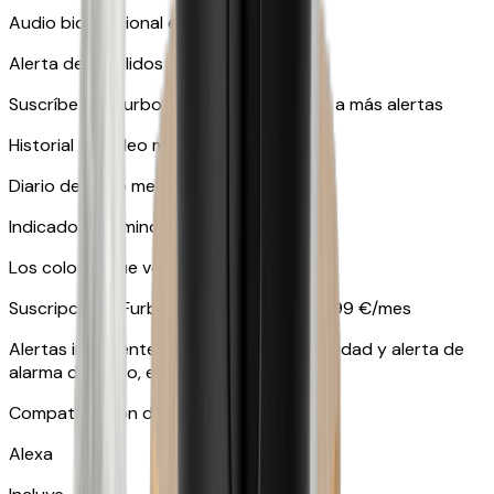
Audio bidireccional en tiempo real
Alerta de maullidos
Suscríbete a Furbo Nanny para acceder a más alertas
Historial de vídeo mediante suscripción
Diario del gato mediante suscripción
Indicadores luminosos en amarillo y azul
Los colores que ven las mascotas
Suscripción a Furbo Nanny a partir de 6,99 €/mes
Alertas inteligentes como alerta de actividad y alerta de
alarma de humo, entre muchas otras.
Compatible con dispositivos inteligentes
Alexa