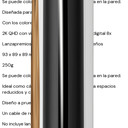
Se puede colocar sobre una mesa o colgada en la pared.
Diseñada para perros y gatos
Con los colores que tu mascota puede ver
2K QHD con vista giratoria de 360° y zoom digital 8x
Lanzapremios Lite - Hasta 10 premios pequeños
93 x 89 x 89 mm
250g
Se puede colocar sobre una mesa o colgada en la pared.
Ideal como cámara adicional, adecuada para espacios
reducidos y cómoda para viajar.
Diseño a prueba de mascotas
Un cable de repuesto gratuito.
No incluye lanzapremios