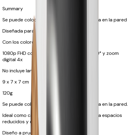
Summary
Se puede colocar sobre una mesa o colgada en la pared
Diseñada para perros y gatos
Con los colores que tu mascota puede ver
1080p FHD con objetivo gran angular de 130° y zoom
digital 4x
No incluye lanzapremios
9 x 7 x 7 cm
120g
Se puede colocar sobre una mesa o colgada en la pared.
Ideal como cámara adicional, adecuada para espacios
reducidos y cómoda para viajar.
Diseño a prueba de mascotas