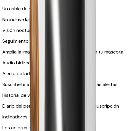
Un cable de repuesto gratuito.
No incluye lanzapremios
Visión nocturna en color
Seguimiento automático
Amplía la imagen y sigue automáticamente a tu mascota.
Audio bidireccional en tiempo real
Alerta de ladridos o maullidos
Suscríbete a Furbo Nanny para acceder a más alertas
Historial de vídeo mediante suscripción
Diario del perro o Diario del gato mediante suscripción
Indicadores luminosos en amarillo y azul
Los colores que ven las mascotas