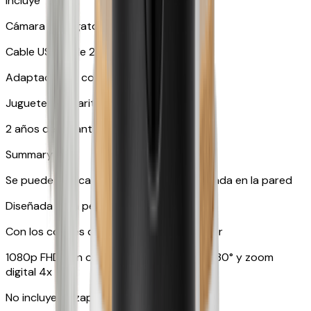
Incluye
Cámara para gatos Furbo 360°
Cable USB-C de 2 m
Adaptador de corriente Furbo
Juguete con varita de plumas
2 años de garantía
Summary
Se puede colocar sobre una mesa o colgada en la pared
Diseñada para perros y gatos
Con los colores que tu mascota puede ver
1080p FHD con objetivo gran angular de 130° y zoom
digital 4x
No incluye lanzapremios