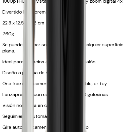
1080p FHD con vista giratoria de 360° y zoom digital 4x
Divertido lanzapremios
22.3 x 12.5 x 12.5 cm
760g
Se puede colocar sobre una mesa o cualquier superficie
plana.
Ideal para espacios abiertos, como el salón.
Diseño a prueba de mascotas
One free replacement of Furbo’s lid, cable, or toy
Lanzapremios con capacidad para 100 golosinas
Visión nocturna en color
Seguimiento automático
Gira automáticamente y sigue a tu gato