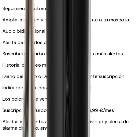
Seguimiento automático
Amplía la imagen y sigue automáticamente a tu mascota.
Audio bidireccional en tiempo real
Alerta de ladridos o maullidos
Suscríbete a Furbo Nanny para acceder a más alertas
Historial de vídeo mediante suscripción
Diario del perro o Diario del gato mediante suscripción
Indicadores luminosos en amarillo y azul
Los colores que ven las mascotas
Suscripción a Furbo Nanny a partir de 6,99 €/mes
Alertas inteligentes como alerta de actividad y alerta de
alarma de humo, entre muchas otras.