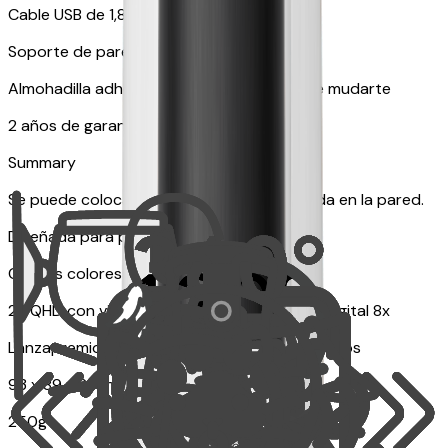
Cable USB de 1,8 metros
Soporte de pared
Almohadilla adhesiva ideal por si tienes que mudarte
2 años de garantía
Summary
Se puede colocar sobre una mesa o colgada en la pared.
Diseñada para perros y gatos
Con los colores que tu mascota puede ver
2K QHD con vista giratoria de 360° y zoom digital 8x
Lanzapremios Lite - Hasta 10 premios pequeños
93 x 89 x 89 mm
250g