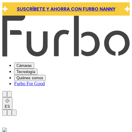
SUSCRÍBETE Y AHORRA CON FURBO NANNY
Cámaras
Tecnología
Quiénes somos
Furbo For Good
ES