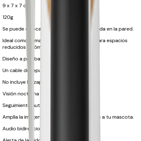
9 x 7 x 7 cm
120g
Se puede colocar sobre una mesa o colgada en la pared.
Ideal como cámara adicional, adecuada para espacios
reducidos y cómoda para viajar.
Diseño a prueba de mascotas
Un cable de repuesto gratuito.
No incluye lanzapremios
Visión nocturna en color
Seguimiento automático
Amplía la imagen y sigue automáticamente a tu mascota.
Audio bidireccional en tiempo real
Alerta de ladridos o maullidos