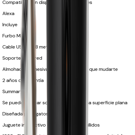
Compatible con dispositivos inteligentes
Alexa
Incluye
Furbo Mini
Cable USB de 1,8 metros
Soporte de pared
Almohadilla adhesiva ideal por si tienes que mudarte
2 años de garantía
Summary
Se puede colocar sobre una mesa o una superficie plana
Diseñada para gatos
Juguete interactivo y sensores de maullidos