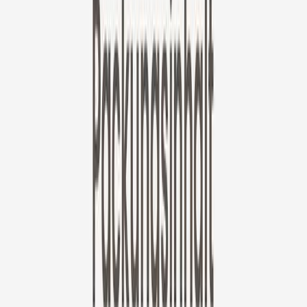
Abgerechnet als 67,12 €
✓ Ideal für: aufmerksame Tierhalter, die immer informiert bleiben
wollen.
✓ 3 Tage Videoverlauf
✓ Sparen Sie mehr - mit längeren Laufzeiten.
Jahresplan
30% Rabatt im ersten Jahr
Erweitern, um weitere Pläne anzuzeigen
Furbo Mini
22 €
original price is
99 €
ⓘ
Wähle deinen Furbo Nanny Plan
Standard
Premium
30% Rabatt im ersten Jahr
Jahresplan