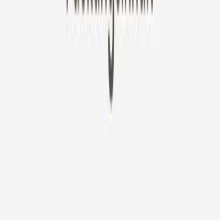
5,59 €
/Monat
original price is
7,99 €
Abgerechnet als 67,12 €
✓ Ideal für: aufmerksame Tierhalter, die immer informiert bleiben
wollen.
✓ 3 Tage Videoverlauf
✓ Sparen Sie mehr - mit längeren Laufzeiten.
Erweitern, um weitere Pläne anzuzeigen
Jetzt abonnieren
2 Jahre
Garantie