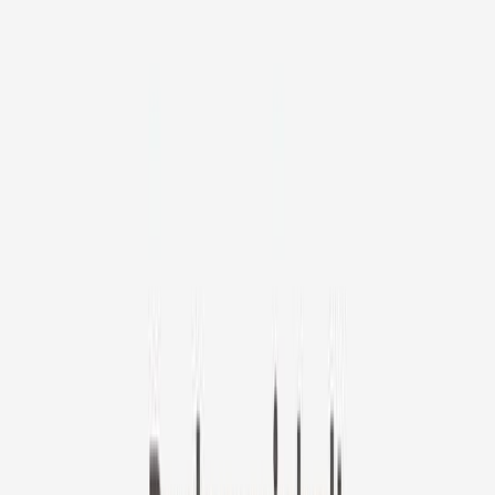
Furbo Mini
🎡 Drehen für dein exklusives Angebot
Furbo Mini
22 €
original price is
99 €
ⓘ
Wähle deinen Furbo Nanny Plan
Standard
5,59 €
/Monat
original price is
7,99 €