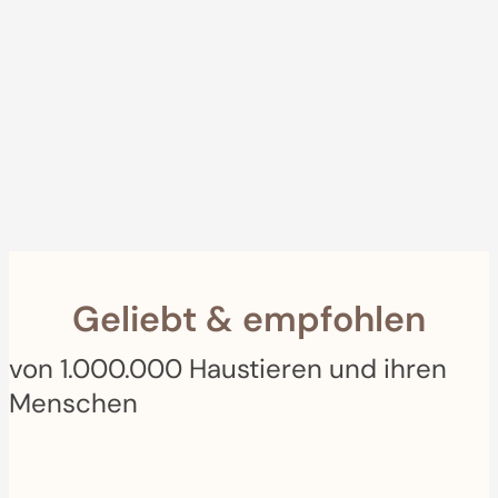
Kostenlose Lieferung
30-Tage Geld-zurück Garantie
Furbo For Good
- Wir spenden 1€ für jeden Furbo. Ihr Kauf hilft geretteten
Haustieren mit Mahlzeiten, medizinischer Versorgung, Training und mehr!
Geliebt & empfohlen
von 1.000.000 Haustieren und ihren
Menschen