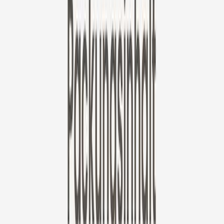
✓ 3 Tage Videoverlauf
✓ Sparen Sie mehr - mit längeren Laufzeiten.
Jahresplan
30% Rabatt im ersten Jahr
Erweitern, um weitere Pläne anzuzeigen
Furbo 360° Katzenkamera
49 €
original price is
199 €
ⓘ
Wähle deinen Furbo Nanny Plan
Standard
Premium
30% Rabatt im ersten Jahr
Jahresplan
5,59 €
/Monat
original price is
7,99 €
Abgerechnet als 67,12 €