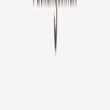
✓ Ideal für: aufmerksame Tierhalter, die immer informiert bleiben
wollen.
✓ 3 Tage Videoverlauf
✓ Sparen Sie mehr - mit längeren Laufzeiten.
Erweitern, um weitere Pläne anzuzeigen
In den Warenkorb
2 Jahre
Garantie
Kostenlose Lieferung