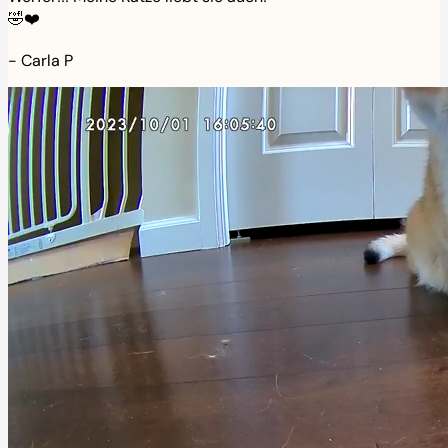
🤣❤️
-
Carla P