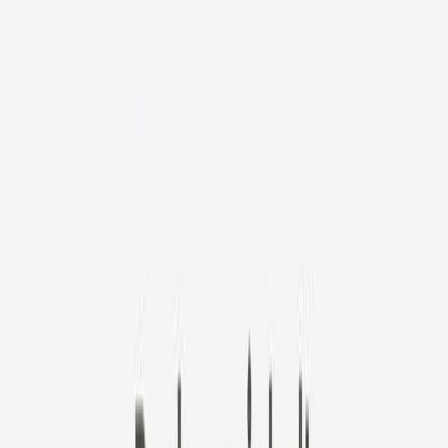
Furbo 360° Katzenkamera
🎡 Drehen für dein exklusives Angebot
Furbo 360° Katzenkamera
49 €
original price is
199 €
ⓘ
Wähle deinen Furbo Nanny Plan
Standard
5,59 €
/Monat
original price is
7,99 €
Abgerechnet als 67,12 €
✓ Ideal für: aufmerksame Tierhalter, die immer informiert bleiben
wollen.