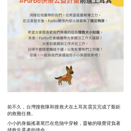
前不久，台灣搜救隊和搜救犬在土耳其震災完成了艱鉅
的救難任務。
小小的身軀搖著尾巴在危險中穿梭，靈敏的嗅覺背負著
拯救生還者的使命，