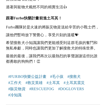
過著與寵物犬截然不同的精實生活👍
跟著Furbo快樂計畫前進土耳其！
Furbo團隊於是火速的將賑災物資送給辛苦的小戰士們，
讓他們暫時放下警覺心，享受片刻的溫暖💝
希望搜救犬小知識讓我們更能感受到這群毛孩的奮鬥和
無私奉獻，同時也讓我們更加了解搜救犬的特殊世界。
最後的最後，讓我們再次以最熱烈的掌聲謝謝這些比誰
都勇敢的狗狗們！👏
#
FURBO快樂公益計畫
#
毛小孩
#
搜救犬
#
工作犬
#
救災英雄
#
土耳其
#
土耳其震災
#
賑災物資
#
RESCUEFOG
#
DOGLOVERS
#
冷知識