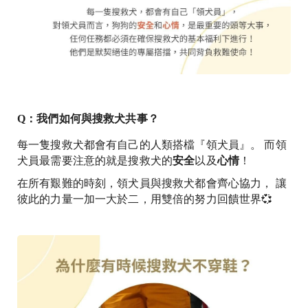
Q：我們如何與搜救犬共事？
每一隻搜救犬都會有自己的人類搭檔『領犬員』。 而領
犬員最需要注意的就是搜救犬的
安全
以及
心情
！
在所有艱難的時刻，領犬員與搜救犬都會齊心協力， 讓
彼此的力量一加一大於二，用雙倍的努力回饋世界💞