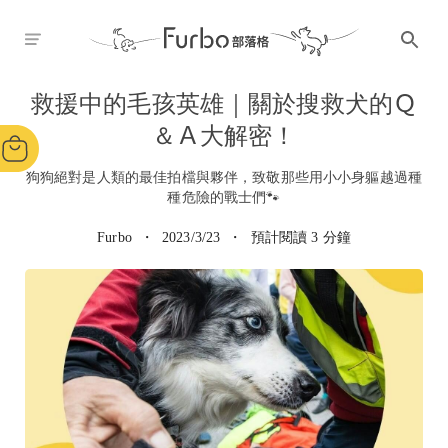
救援中的毛孩英雄｜關於搜救犬的Ｑ
＆Ａ大解密！
狗狗絕對是人類的最佳拍檔與夥伴，致敬那些用小小身軀越過種
種危險的戰士們🐾
Furbo
・
2023/3/23
・
預計閱讀 3 分鐘