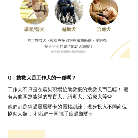
Q：搜救犬是工作犬的一種嗎？
工作犬不只是在震災現場協助救援的搜救犬而已喔！ 還
有其他耳熟能詳的導盲犬、緝毒犬、治療犬等🐶
他們都是經過層層關卡的嚴格訓練，現身投入不同崗位
協助人類， 和我們一同攜手度過難關✨