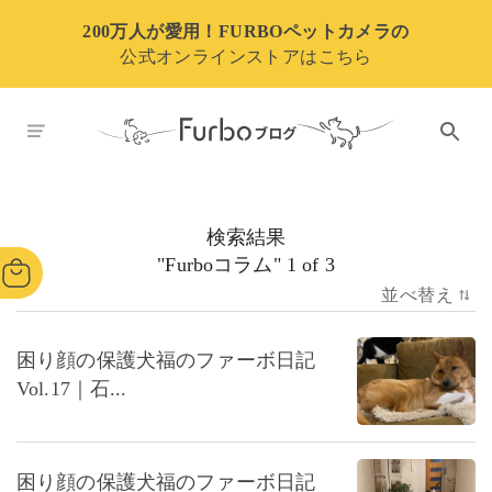
200万人が愛用！FURBOペットカメラの
公式オンラインストアはこちら
検索結果
"
Furboコラム
"
1
of
3
並べ替え
困り顔の保護犬福のファーボ日記
Vol.17｜石...
困り顔の保護犬福のファーボ日記