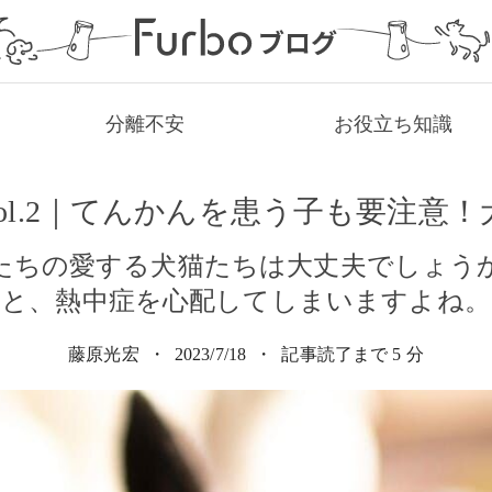
分離不安
お役立ち知識
Vol.2｜てんかんを患う子も要注意
たちの愛する犬猫たちは大丈夫でしょう
と、熱中症を心配してしまいますよね。
藤原光宏
・
2023/7/18
・
記事読了まで 5 分